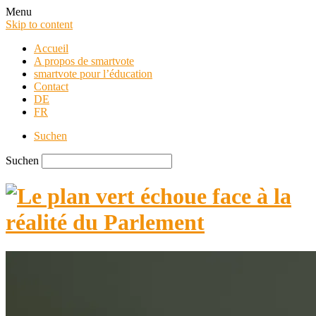
Menu
Skip to content
Accueil
A propos de smartvote
smartvote pour l’éducation
Contact
DE
FR
Suchen
Suchen
smartvote Blog