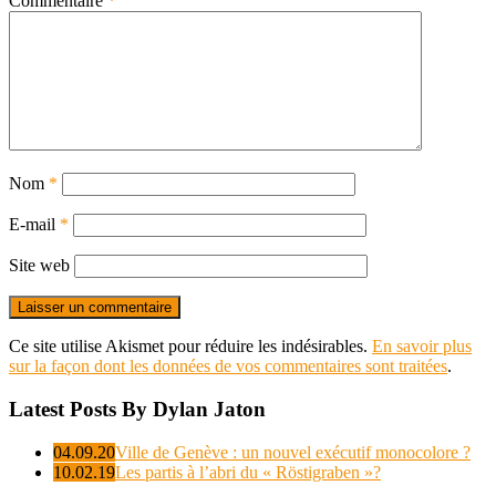
Commentaire
*
Nom
*
E-mail
*
Site web
Ce site utilise Akismet pour réduire les indésirables.
En savoir plus
sur la façon dont les données de vos commentaires sont traitées
.
Latest Posts By Dylan Jaton
04.09.20
Ville de Genève : un nouvel exécutif monocolore ?
10.02.19
Les partis à l’abri du « Röstigraben »?