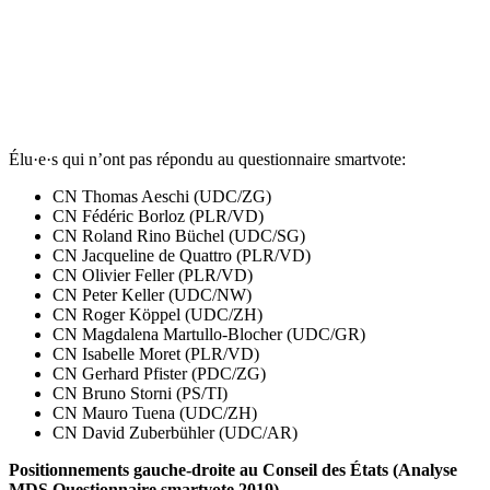
Élu·e·s qui n’ont pas répondu au questionnaire smartvote:
CN Thomas Aeschi (UDC/ZG)
CN Fédéric Borloz (PLR/VD)
CN Roland Rino Büchel (UDC/SG)
CN Jacqueline de Quattro (PLR/VD)
CN Olivier Feller (PLR/VD)
CN Peter Keller (UDC/NW)
CN Roger Köppel (UDC/ZH)
CN Magdalena Martullo-Blocher (UDC/GR)
CN Isabelle Moret (PLR/VD)
CN Gerhard Pfister (PDC/ZG)
CN Bruno Storni (PS/TI)
CN Mauro Tuena (UDC/ZH)
CN David Zuberbühler (UDC/AR)
Positionnements gauche-droite au Conseil des
États (Analyse
MDS Questionnaire smartvote 2019)