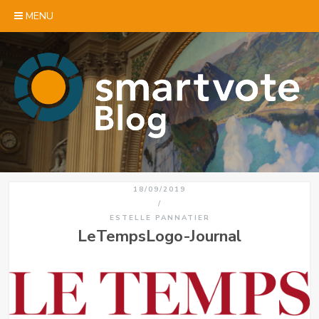
Skip to content
MENU
18/09/2019
/
ESTELLE PANNATIER
LeTempsLogo-Journal