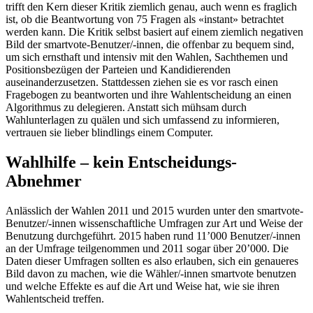
trifft den Kern dieser Kritik ziemlich genau, auch wenn es fraglich
ist, ob die Beantwortung von 75 Fragen als «instant» betrachtet
werden kann. Die Kritik selbst basiert auf einem ziemlich negativen
Bild der smartvote-Benutzer/-innen, die offenbar zu bequem sind,
um sich ernsthaft und intensiv mit den Wahlen, Sachthemen und
Positionsbezügen der Parteien und Kandidierenden
auseinanderzusetzen. Stattdessen ziehen sie es vor rasch einen
Fragebogen zu beantworten und ihre Wahlentscheidung an einen
Algorithmus zu delegieren. Anstatt sich mühsam durch
Wahlunterlagen zu quälen und sich umfassend zu informieren,
vertrauen sie lieber blindlings einem Computer.
Wahlhilfe – kein Entscheidungs-
Abnehmer
Anlässlich der Wahlen 2011 und 2015 wurden unter den smartvote-
Benutzer/-innen wissenschaftliche Umfragen zur Art und Weise der
Benutzung durchgeführt. 2015 haben rund 11’000 Benutzer/-innen
an der Umfrage teilgenommen und 2011 sogar über 20’000. Die
Daten dieser Umfragen sollten es also erlauben, sich ein genaueres
Bild davon zu machen, wie die Wähler/-innen smartvote benutzen
und welche Effekte es auf die Art und Weise hat, wie sie ihren
Wahlentscheid treffen.