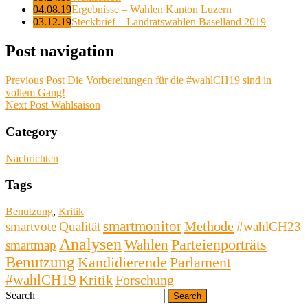
04.08.19
Ergebnisse – Wahlen Kanton Luzern
03.12.19
Steckbrief – Landratswahlen Baselland 2019
Post navigation
Previous Post
Die Vorbereitungen für die #wahlCH19 sind in
vollem Gang!
Next Post
Wahlsaison
Category
Nachrichten
Tags
Benutzung
,
Kritik
smartmonitor
Methode
smartvote
Qualität
#wahlCH23
Analysen
Wahlen
Parteienporträts
smartmap
Benutzung
Kandidierende
Parlament
#wahlCH19
Kritik
Forschung
Search