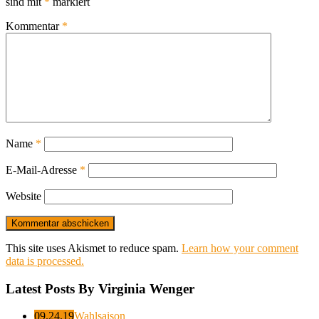
sind mit
*
markiert
Kommentar
*
Name
*
E-Mail-Adresse
*
Website
This site uses Akismet to reduce spam.
Learn how your comment
data is processed.
Latest Posts By Virginia Wenger
09.24.19
Wahlsaison