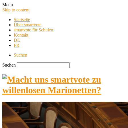
Menu
Skip to content
Startseite
Über smartvote
smartvote für Schulen
Kontakt
DE
FR
Suchen
Suchen
smartvote Blog