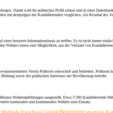
gen. Damit wird ihr politisches Profil erfasst und in einer Datenbank
en mit denjenigen der Kandidierenden verglichen. Als Resultat des Ve
 einer besseren Informationsbasis zu treffen. Es ist nicht immer einfa
 den Wähler/-innen eine Möglichkeit, aus der Vielzahl von Kandidieren
ewinnorientierten Verein Politools entwickelt und betrieben. Politools ha
n Bildung sowie des politischen Interesses der Bevölkerung betreibt.
illionen Wahlempfehlungen ausgestellt. Etwa 3’300 Kandidierende fül
 vielen kantonalen und kommunalen Wahlen zum Einsatz.
n
Benutzung
Kan
Methode
Forschung
Qualität
smartvote