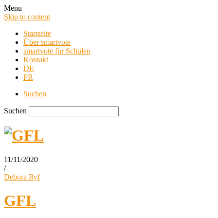
Menu
Skip to content
Startseite
Über smartvote
smartvote für Schulen
Kontakt
DE
FR
Suchen
Suchen
11/11/2020
/
smartvote Blog
Debora Ryf
GFL