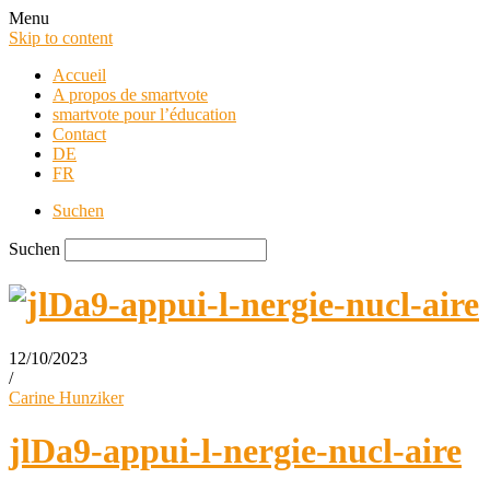
Menu
Skip to content
Accueil
A propos de smartvote
smartvote pour l’éducation
Contact
DE
FR
Suchen
Suchen
12/10/2023
/
smartvote Blog
Carine Hunziker
jlDa9-appui-l-nergie-nucl-aire