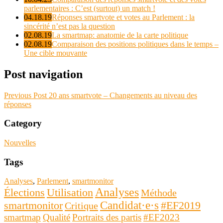
parlementaires : C’est (surtout) un match !
04.18.19
Réponses smartvote et votes au Parlement : la
sincérité n’est pas la question
02.08.19
La smartmap: anatomie de la carte politique
02.08.19
Comparaison des positions politiques dans le temps –
Une cible mouvante
Post navigation
Previous Post
20 ans smartvote – Changements au niveau des
réponses
Category
Nouvelles
Tags
Analyses
,
Parlement
,
smartmonitor
Analyses
Utilisation
Élections
Méthode
Candidat·e·s
smartmonitor
#EF2019
Critique
smartmap
Qualité
Portraits des partis
#EF2023