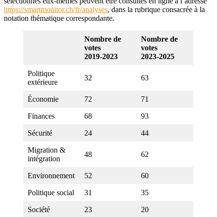
sélectionnés eux-mêmes peuvent être consultés en ligne à l’adresse
https://smartmonitor.ch/fr/analyses
, dans la rubrique consacrée à la
notation thématique correspondante.
Nombre de
Nombre de
votes
votes
2019-2023
2023-2025
Politique
32
63
extérieure
Économie
72
71
Finances
68
93
Sécurité
24
44
Migration &
48
62
intégration
Environnement
52
60
Politique social
31
35
Société
23
20