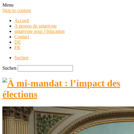
Menu
Skip to content
Accueil
A propos de smartvote
smartvote pour l’éducation
Contact
DE
FR
Suchen
Suchen
smartvote Blog