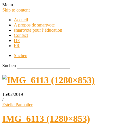
Menu
Skip to content
Accueil
A propos de smartvote
smartvote pour l’éducation
Contact
DE
FR
Suchen
Suchen
15/02/2019
/
smartvote Blog
Estelle Pannatier
IMG_6113 (1280×853)