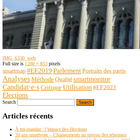
IMG_6330_web
Full size is
1280 × 853
pixels
Parlement
#EF2019
smartmap
Portraits des partis
Analyses
smartmonitor
Méthode
Qualité
Candidat·e·s
Utilisation
Critique
#EF2023
Élections
Search
Articles récents
À mi-mandat : l’impact des élections
20 ans smartvote – Changements au niveau des réponses