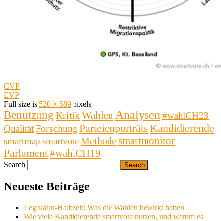
CVP
EVP
Full size is
520 × 589
pixels
Analysen
Benutzung
Wahlen
Kritik
#wahlCH23
Kandidierende
Parteienporträts
Forschung
Qualität
smartmonitor
Methode
smartmap
smartvote
Parlament
#wahlCH19
Search
Neueste Beiträge
Legislatur-Halbzeit: Was die Wahlen bewirkt haben
Wie viele Kandidierende smartvote nutzen, und warum es