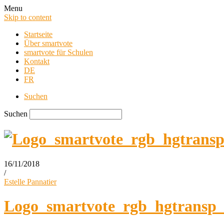
Menu
Skip to content
Startseite
Über smartvote
smartvote für Schulen
Kontakt
DE
FR
Suchen
Suchen
16/11/2018
/
smartvote Blog
Estelle Pannatier
Logo_smartvote_rgb_hgtransp_