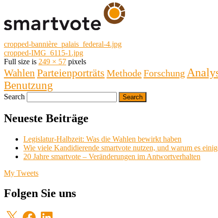
cropped-bannière_palais_federal-4.jpg
cropped-IMG_6115-1.jpg
Full size is
249 × 57
pixels
Analy
Wahlen
Parteienporträts
Methode
Forschung
Benutzung
Search
Neueste Beiträge
Legislatur-Halbzeit: Was die Wahlen bewirkt haben
Wie viele Kandidierende smartvote nutzen, und warum es einige
20 Jahre smartvote – Veränderungen im Antwortverhalten
My Tweets
Folgen Sie uns
X
Facebook
LinkedIn