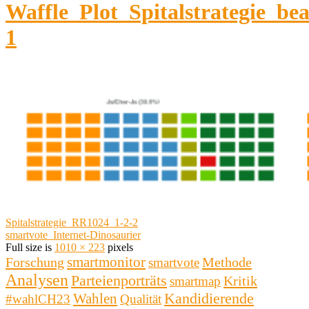
Waffle_Plot_Spitalstrategie_bea
1
Spitalstrategie_RR1024_1-2-2
smartvote_Internet-Dinosaurier
Full size is
1010 × 223
pixels
smartmonitor
Forschung
Methode
smartvote
Analysen
Parteienporträts
Kritik
smartmap
Kandidierende
Wahlen
#wahlCH23
Qualität