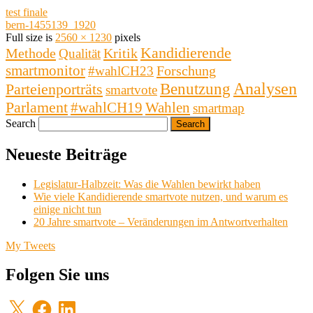
test finale
bern-1455139_1920
Full size is
2560 × 1230
pixels
Kandidierende
Methode
Kritik
Qualität
smartmonitor
Forschung
#wahlCH23
Analysen
Benutzung
Parteienporträts
smartvote
Parlament
#wahlCH19
Wahlen
smartmap
Search
Neueste Beiträge
Legislatur-Halbzeit: Was die Wahlen bewirkt haben
Wie viele Kandidierende smartvote nutzen, und warum es
einige nicht tun
20 Jahre smartvote – Veränderungen im Antwortverhalten
My Tweets
Folgen Sie uns
X
Facebook
LinkedIn